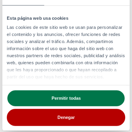
Esta página web usa cookies
PRODUCTOS Y SERVICIOS
Las cookies de este sitio web se usan para personalizar
Estaciones de Servicio
el contenido y los anuncios, ofrecer funciones de redes
Aviación
sociales y analizar el tráfico. Además, compartimos
Asfalto
información sobre el uso que haga del sitio web con
Nuevas Energías
nuestros partners de redes sociales, publicidad y análisis
Clientes Industriales
web, quienes pueden combinarla con otra información
GLP
que les haya proporcionado o que hayan recopilado a
Lubricantes
partir del uso que haya hecho de sus servicios.
CORPORATIVO
Inversores
Permitir todas
Carreras
Nuevas Energías
Denegar
¿TIENES UNA PREGUNTA?