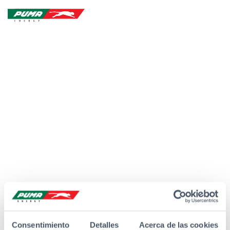
Skip
Skip
Open Search
to
to
Site Logo - Redirects to Homepage
content
footer
Consentimiento
Detalles
Acerca de las cookies