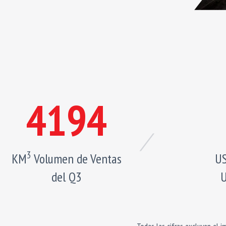
4194
3
KM
Volumen de Ventas
US
del Q3
U