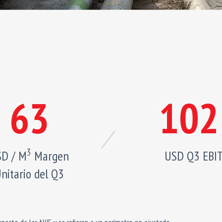
63
102
3
D / M
Margen
USD Q3 EBI
nitario del Q3