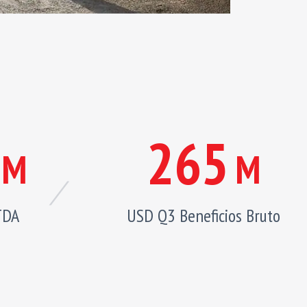
265
M
M
TDA
USD Q3 Beneficios Bruto