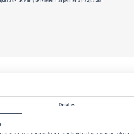
mpacto de las NIIF y se refieren a un perímetro no ajustado.
Detalles
s
b se usan para personalizar el contenido y los anuncios, ofrecer