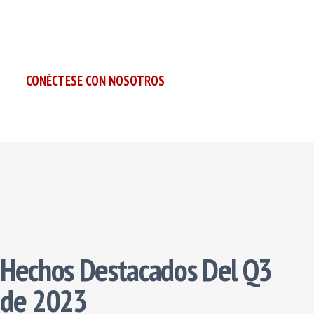
SManténgase al día con las últimas noticias, informes y prese
financieras.
CONÉCTESE CON NOSOTROS
Hechos Destacados Del Q3
de 2023