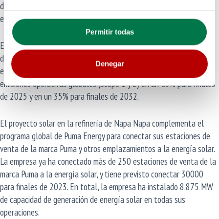
de energía al año, lo que ayudará a modernizar y reducir las
emisiones de CO2 de la instalación.
Permitir todas
El desarrollo es una parte clave de la estrategia de sostenibilidad
de Puma Energy para reducir sus emisiones operativas de GEI. La
Denegar
empresa se ha fijado como objetivo de sostenibilidad reducir sus
emisiones operativas globales (Scope 1 y 2) en un 15% para finales
de 2025 y en un 35% para finales de 2032.
El proyecto solar en la refinería de Napa Napa complementa el
programa global de Puma Energy para conectar sus estaciones de
venta de la marca Puma y otros emplazamientos a la energía solar.
La empresa ya ha conectado más de 250 estaciones de venta de la
marca Puma a la energía solar, y tiene previsto conectar 30000
para finales de 2023. En total, la empresa ha instalado 8.875 MW
de capacidad de generación de energía solar en todas sus
operaciones.