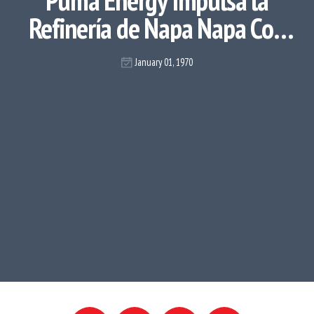
Puma Energy Impulsa la
Refinería de Napa Napa Con
energía Solar
January 01, 1970