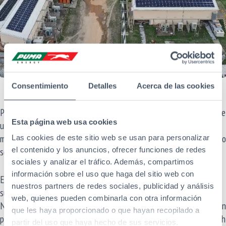
Consentimiento
Detalles
Acerca de las cookies
Puma Energy Papúa Nueva Guinea ha puesto en marcha oficialmente
Esta página web usa cookies
un proyecto de energía solar en su refinería de Napa Napa,
marcando un hito en la trayectoria de solarización de la empresa, no
Las cookies de este sitio web se usan para personalizar
el contenido y los anuncios, ofrecer funciones de redes
sólo en Papúa Nueva Guinea sino también en todo el mundo.
sociales y analizar el tráfico. Además, compartimos
información sobre el uso que haga del sitio web con
El proyecto, cuya construcción ha durado cuatro meses, ha
nuestros partners de redes sociales, publicidad y análisis
supuesto la instalación de 684 paneles solares en la refinería de
web, quienes pueden combinarla con otra información
Napa Napa, a las afueras de Port Moresby. Esta nueva configuración
que les haya proporcionado o que hayan recopilado a
puede suministrar 300KW de energía solar, produciendo 485,5 MWh
partir del uso que haya hecho de sus servicios.