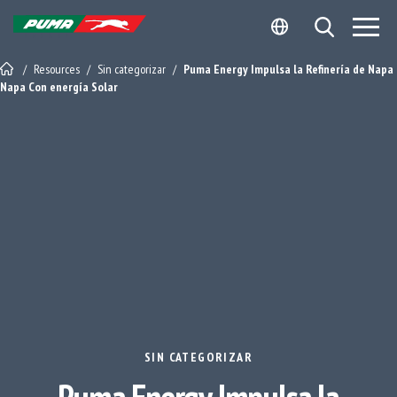
Skip
Skip
Open Search
to
to
Site Logo - Redirects to Homepage
content
footer
/
Resources
/
Sin categorizar
/
Puma Energy Impulsa la Refinería de Napa
Napa Con energía Solar
SIN CATEGORIZAR