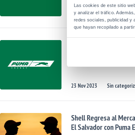
Las cookies de este sitio we
06
Mar
2025
Corporativo
y analizar el tráfico. Ademá
redes sociales, publicidad y
que hayan recopilado a parti
Puma Energy Anuncia 
Resultados Del Tercer
Trimestre De 2023
23
Nov
2023
Sin categori
Shell Regresa al Merc
El Salvador con Puma 