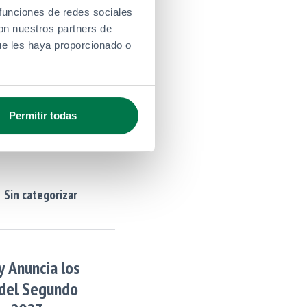
 funciones de redes sociales
Sin categorizar
con nuestros partners de
ue les haya proporcionado o
 Impulsa la
Permitir todas
e Napa Napa Con
ar
Sin categorizar
 Anuncia los
 del Segundo