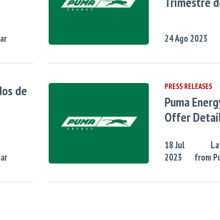
Trimestre 
zar
24
Ago
2023
PRESS RELEASES
dos de
Puma Energ
Offer Detai
18
Jul
La
zar
2023
from P