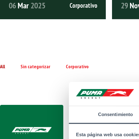
06
Mar
2025
29
No
Corporativo
LEER ARTÍCULO COMPLETO
LEER ART
All
Sin categorizar
Corporativo
Categorías
Puma Energy Anuncia
Consentimiento
Transición de CEO
Esta página web usa cookie