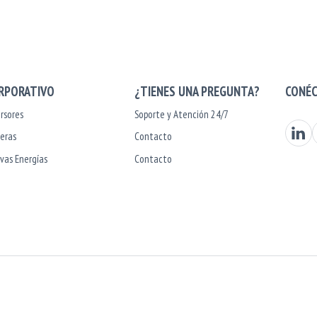
RPORATIVO
¿TIENES UNA PREGUNTA?
CONÉ
rsores
Soporte y Atención 24/7
Visit ou
V
reras
Contacto
vas Energías
Contacto