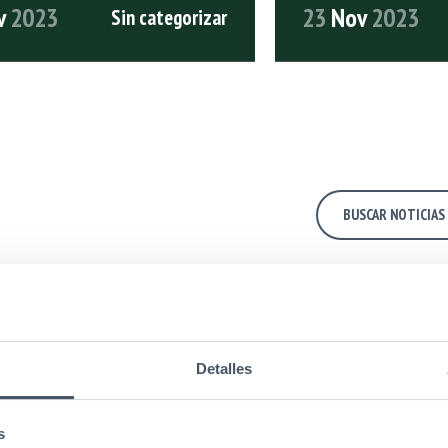
v
2023
23
Nov
2023
Sin categorizar
ÍCULO COMPLETO
LEER ARTÍCULO COMPLE
Puma Energ
Detalles
Mejora De C
Moody’s
s