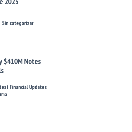
de 2023
Sin categorizar
y $410M Notes
ls
test Financial Updates
uma