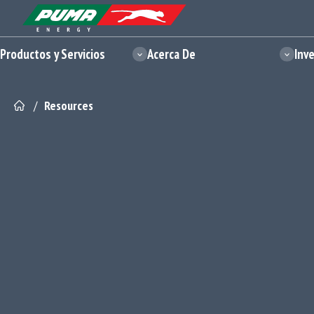
Skip
Skip
to
to
Site Logo - Redirects to Homepage
content
footer
Productos y Servicios
Acerca De
Inv
/
Resources