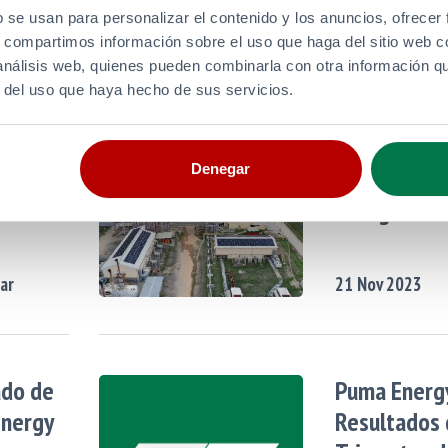
b se usan para personalizar el contenido y los anuncios, ofrecer
29
Nov
2023
s, compartimos información sobre el uso que haga del sitio web 
 análisis web, quienes pueden combinarla con otra información q
r del uso que haya hecho de sus servicios.
Los
Puma Energy
Denegar
Refinería d
energía Sol
zar
21
Nov
2023
ado de
Puma Energy
Energy
Resultados