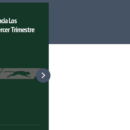
cia Los
Puma Energy Impulsa la Refi
rcer Trimestre
de Napa Napa Con energía S