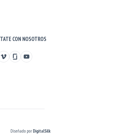
CTATE CON NOSOTROS
r Linkedin
isit our Vimeo
Visit our Glassdoor
Visit our Youtube
Diseñado por
DigitalSilk